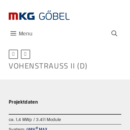
Zum
Inhalt
springen
Menu


VOHENSTRAUSS II (D)
Projektdaten
ca. 1,4 MWp / 3.411 Module
®
System:
GMS
MAX