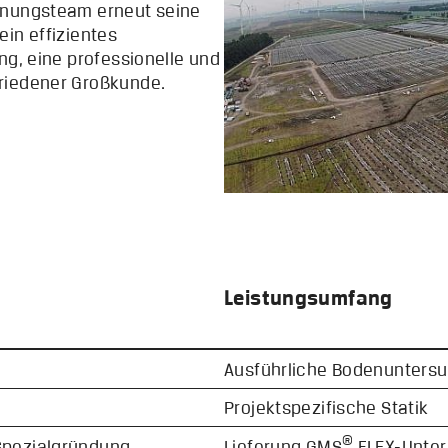
anungsteam erneut seine
ein effizientes
ng, eine professionelle und
riedener Großkunde.
Leistungsumfang
Ausführliche Bodenunters
Projektspezifische Statik
®
 Spezialgründung
Lieferung GMS
FLEX-Unter