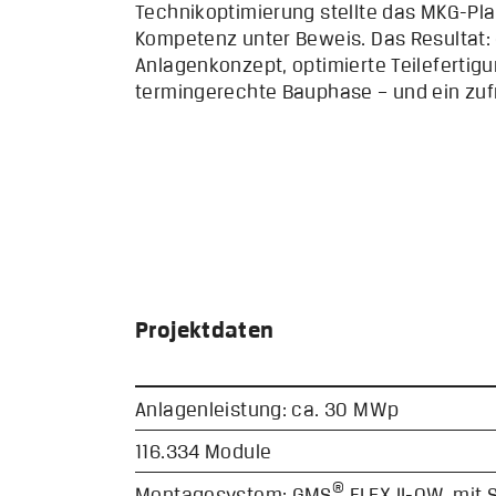
Technikoptimierung stellte das MKG-Pl
Kompetenz unter Beweis. Das Resultat: 
Anlagenkonzept, optimierte Teilefertigu
termingerechte Bauphase – und ein zuf
Projektdaten
Anlagenleistung: ca. 30 MWp
116.334 Module
®
Montagesystem: GMS
FLEX II-OW, mit