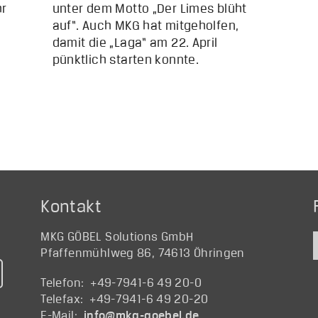
hr
unter dem Motto „Der Limes blüht
auf“. Auch MKG hat mitgeholfen,
damit die „Laga“ am 22. April
pünktlich starten konnte.
Kontakt
MKG GÖBEL Solutions GmbH
Pfaffenmühlweg 86, 74613 Öhringen
Telefon: +49-7941-6 49 20-0
Telefax: +49-7941-6 49 20-20
E-Mail:
@ofni
ed.lebeog-gkm