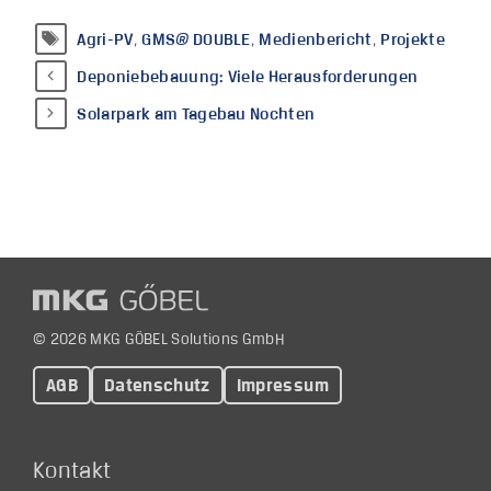
Schlagwörter
Agri-PV
,
GMS® DOUBLE
,
Medienbericht
,
Projekte
Deponiebebauung: Viele Herausforderungen
Solarpark am Tagebau Nochten
© 2026 MKG GÖBEL Solutions GmbH
AGB
Datenschutz
Impressum
Kontakt